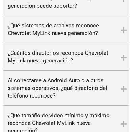
generación puede soportar?
32 G.
¿Qué sistemas de archivos reconoce
Chevrolet MyLink nueva generación?
FAT16/32, NTFS, HFS+. exFAT.
¿Cuántos directorios reconoce Chevrolet
MyLink nueva generación?
Hasta quince niveles de carpetas.
Al conectarse a Android Auto o a otros
sistemas operativos, ¿qué directorio del
teléfono reconoce?
Mientras se esté utilizando Android Auto, o la mayoría de los
¿Qué tamaño de video mínimo y máximo
sistemas operativos, no es posible conectar otro dispositivo
USB que no sea el smartphone; de esta manera, solo podés
reconoce Chevrolet MyLink nueva
acceder a los archivos disponibles en el celular. El usuario no
generación?