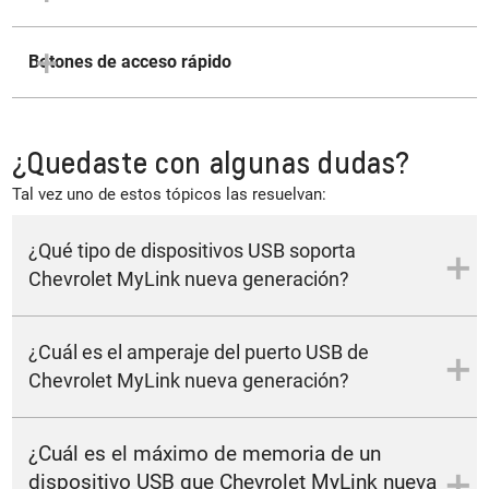
Botones de acceso rápido
¿Quedaste con algunas dudas?
Tal vez uno de estos tópicos las resuelvan:
¿Qué tipo de dispositivos USB soporta
Chevrolet MyLink nueva generación?
Pen drive, equipos celulares y tablets que tengan protocolo
¿Cuál es el amperaje del puerto USB de
MTP, además de reproductores de música digital
(reproductores MP3).
Chevrolet MyLink nueva generación?
La máxima corriente que puede proporcionar es de 1.5A.
¿Cuál es el máximo de memoria de un
dispositivo USB que Chevrolet MyLink nueva