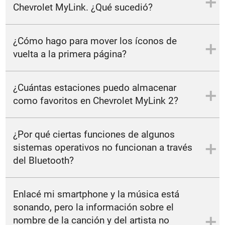
(pantalla inicial > teléfono). Si Android Auto y la mayoría de
Chevrolet MyLink. ¿Qué sucedió?
sistemas operativos se estuvieran utilizando, podés usar el
teclado (con el vehículo detenido) o el control en el volante
Presioná el botón home. En caso de que no aparezca ningún
para utilizar el comando de voz.
¿Cómo hago para mover los íconos de
ícono, asegurate de que no se movieron hacia la segunda
página; para hacerlo presiona la flecha que aparece en la
vuelta a la primera página?
pantalla.
Sujetalos y movelos hacia la página deseada, de la misma
¿Cuántas estaciones puedo almacenar
forma que lo hacés desde tu smartphone.
como favoritos en Chevrolet MyLink 2?
¿Por qué ciertas funciones de algunos
Cada página puede contener cinco estaciones.
sistemas operativos no funcionan a través
del Bluetooth?
Debido a limitaciones tecnológicas. Sin embargo, las
Enlacé mi smartphone y la música está
funciones disponibles a través de Bluetooth para algunos
sistemas operativos son manos libres y transmisión de
sonando, pero la información sobre el
música.
nombre de la canción y del artista no