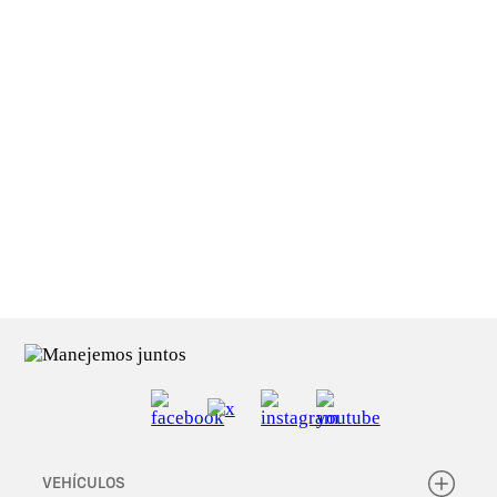
1
Consulta términos y condiciones
Productos sujetos a cambios de imagen y precios sin previo aviso.
Precio válido desde 01/08/2026 hasta 31/08/2026. Precios incluyen
IVA y bonificaciones. Las imágenes son ilustrativas y pueden no
coincidir con los productos exhibidos y ofrecidos en concesionarios.
Consulte las condiciones en el concesionario de su elección.