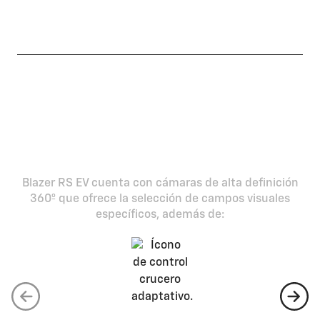
Asiento de conductor con regulación eléctrica
de 8 posiciones y memoria para 2 usuarios
Asientos con tapizados en alcántara
Conveniencia
Blazer RS EV cuenta con cámaras de alta definición
360º que ofrece la selección de campos visuales
específicos, además de:
Control crucero