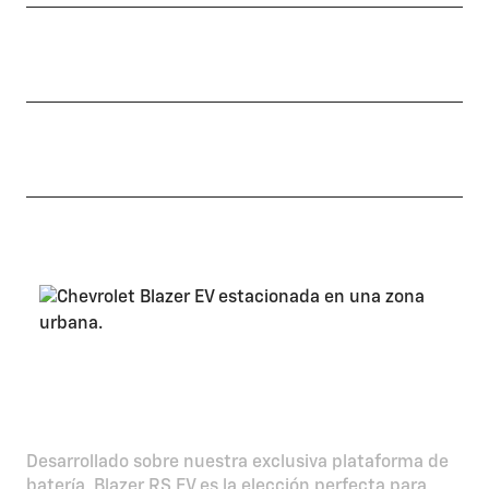
Más de 520 KM con sólo una recarga
Autonomía
Pantalla Touch de 17.7” + Google Built in
Tecnología
Un estilo electrificante y
deportivo
Desarrollado sobre nuestra exclusiva plataforma de
batería, Blazer RS EV es la elección perfecta para