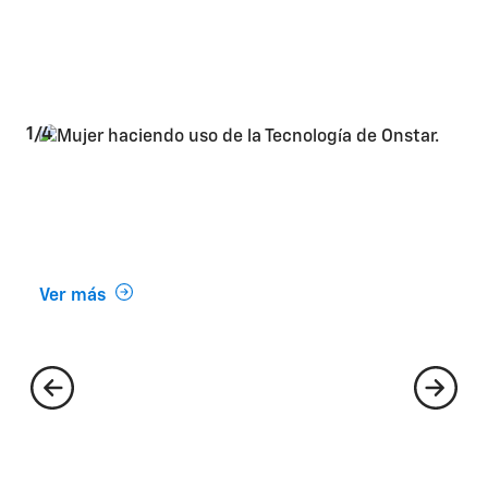
Beneficios Chevrolet:
¡hechos exclusivamente
para vos!
1/4
Tecnología OnStar®
Todo para mantenerte conectado y
protegido.
Ver más