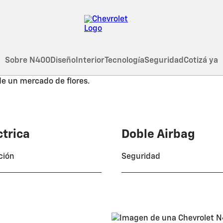
Sobre N400
Diseño
Interior
Tecnología
Seguridad
Cotizá ya
ctrica
Doble Airbag
ción
Seguridad