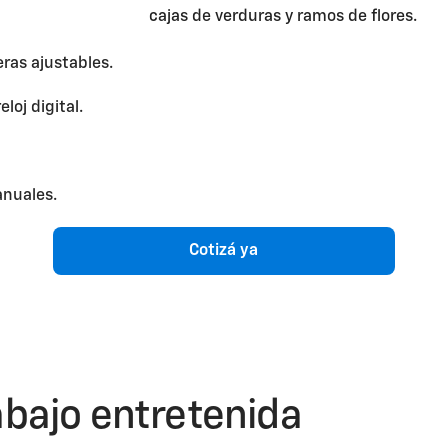
eras ajustables.
oj digital.
anuales.
Cotizá ya
abajo entretenida