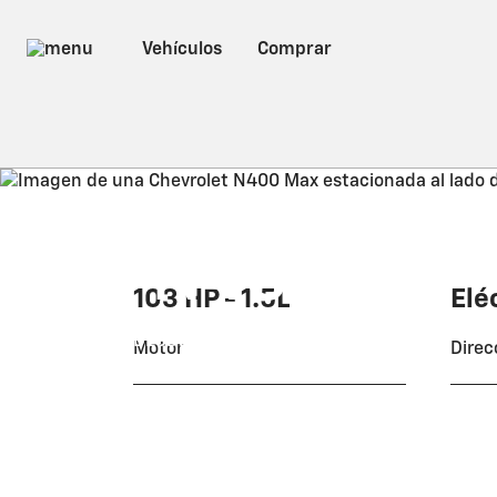
Chevrolet
N400
103 HP - 1.5L
Elé
DESDE: USD 18.990
*
Motor
Direc