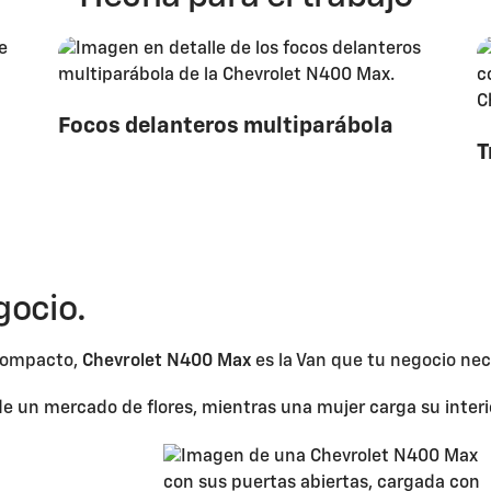
Focos delanteros multiparábola
T
gocio.
 compacto,
Chevrolet N400 Max
es la Van que tu negocio nec