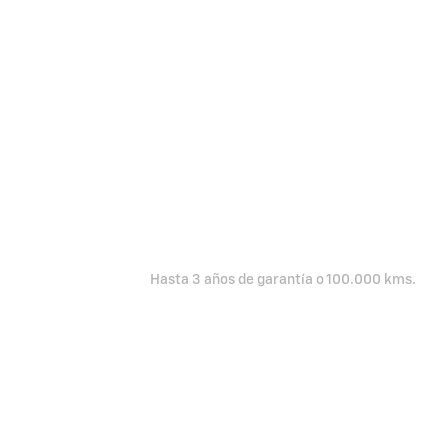
Chevrolet
N400
Hasta 3 años de garantía o 100.000 kms.
Cotizá ya